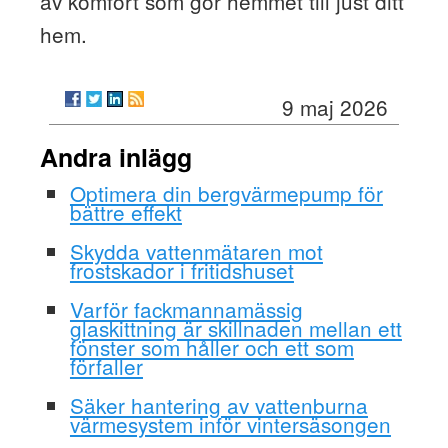
av komfort som gör hemmet till just ditt
hem.
9 maj 2026
Andra inlägg
Optimera din bergvärmepump för
bättre effekt
Skydda vattenmätaren mot
frostskador i fritidshuset
Varför fackmannamässig
glaskittning är skillnaden mellan ett
fönster som håller och ett som
förfaller
Säker hantering av vattenburna
värmesystem inför vintersäsongen